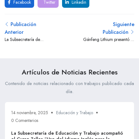
Facebook
Twitter
Linkedin
Publicación
Siguiente
Anterior
Publicación
La Subsecretaría de
Gánfeng Lithium presentó su
Educación y Trabajo
Reporte de Sustentabilidad
acompañó el Curso-Taller
2024, destacando su
“Uso del Idioma Inglés para
compromiso en Salta con
la Seguridad Laboral
Educación, con el
Artículos de Noticias Recientes
Minera”, impulsado por
desarrollo de las
Wonder Business y la
comunidades y con el
Contenido de noticias relacionado con trabajos publicado cada
empresa Hidrotec.
medio ambiente.
día.
14 noviembre, 2025
Educación y Trabajo
0 Comentarios
La Subsecretaría de Educación y Trabajo acompañó