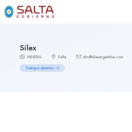
Silex
MINERA
Salta
dm@silexargentina.com
Trabajos abiertos
-
0